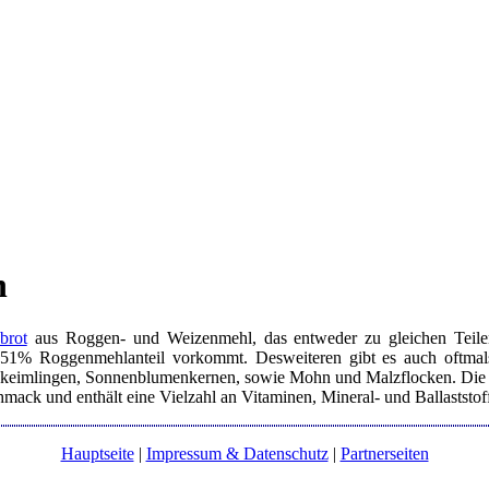
n
brot
aus Roggen- und Weizenmehl, das entweder zu gleichen Teile
1% Roggenmehlanteil vorkommt. Desweiteren gibt es auch oftmals 
imlingen, Sonnenblumenkernen, sowie Mohn und Malzflocken. Die Ober
mack und enthält eine Vielzahl an Vitaminen, Mineral- und Ballaststoffe
Hauptseite
|
Impressum & Datenschutz
|
Partnerseiten