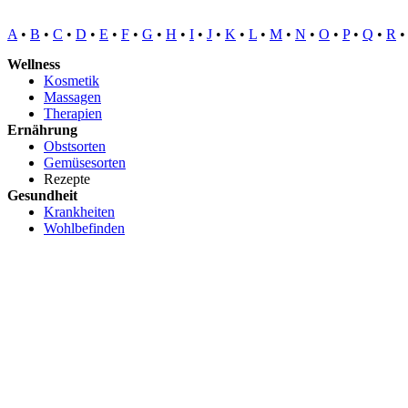
A
•
B
•
C
•
D
•
E
•
F
•
G
•
H
•
I
•
J
•
K
•
L
•
M
•
N
•
O
•
P
•
Q
•
R
Wellness
Kosmetik
Massagen
Therapien
Ernährung
Obstsorten
Gemüsesorten
Rezepte
Gesundheit
Krankheiten
Wohlbefinden