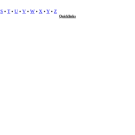
•
S
•
T
•
U
•
V
•
W
•
X
•
Y
•
Z
Quicklinks