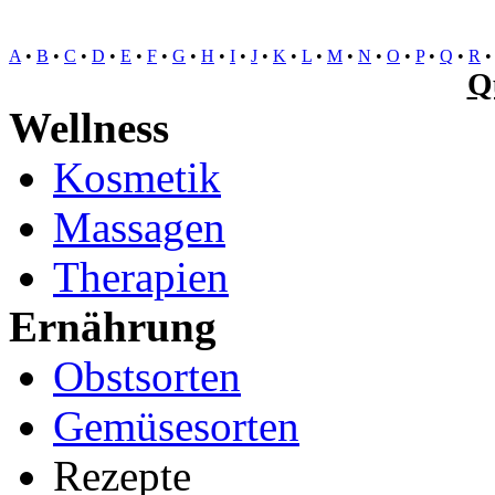
A
•
B
•
C
•
D
•
E
•
F
•
G
•
H
•
I
•
J
•
K
•
L
•
M
•
N
•
O
•
P
•
Q
•
R
Q
Wellness
Kosmetik
Massagen
Therapien
Ernährung
Obstsorten
Gemüsesorten
Rezepte