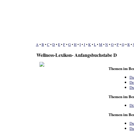
A
•
B
•
C
•
D
•
E
•
F
•
G
•
H
•
I
•
J
•
K
•
L
•
M
•
N
•
O
•
P
•
Q
•
R
•
Wellness-Lexikon- Anfangsbuchstabe D
Themen im Ber
Da
De
Du
Themen im Be
Di
Themen im Ber
Du
Da