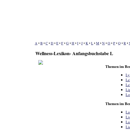
A
•
B
•
C
•
D
•
E
•
F
•
G
•
H
•
I
•
J
•
K
•
L
•
M
•
N
•
O
•
P
•
Q
•
R
•
Wellness-Lexikon- Anfangsbuchstabe L
Themen im Ber
Ly
Le
Le
Li
Lo
Themen im Be
La
Li
La
Li