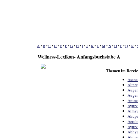
A
•
B
•
C
•
D
•
E
•
F
•
G
•
H
•
I
•
J
•
K
•
L
•
M
•
N
•
O
•
P
•
Q
•
R
•
Wellness-Lexikon- Anfangsbuchstabe A
Themen im Bereic
Asana
Alters
Auge
Augen
Aroma
Ayurv
Almyu
Akupr
Aerob
Ayurv
Abhya
Akupu