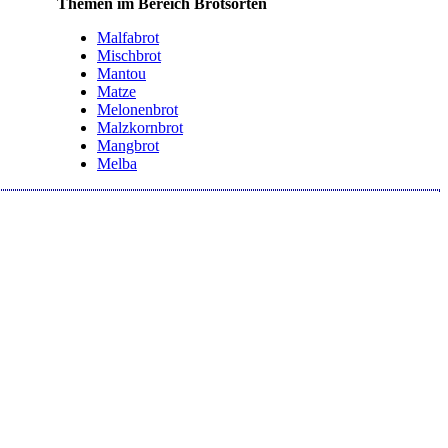
Themen im Bereich Brotsorten
Malfabrot
Mischbrot
Mantou
Matze
Melonenbrot
Malzkornbrot
Mangbrot
Melba