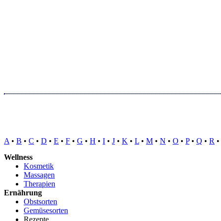
A
•
B
•
C
•
D
•
E
•
F
•
G
•
H
•
I
•
J
•
K
•
L
•
M
•
N
•
O
•
P
•
Q
•
R
Wellness
Kosmetik
Massagen
Therapien
Ernährung
Obstsorten
Gemüsesorten
Rezepte