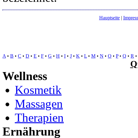
Hauptseite
|
Impres
A
•
B
•
C
•
D
•
E
•
F
•
G
•
H
•
I
•
J
•
K
•
L
•
M
•
N
•
O
•
P
•
Q
•
R
Q
Wellness
Kosmetik
Massagen
Therapien
Ernährung