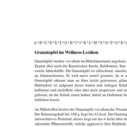
A
•
B
•
C
•
D
•
E
•
F
•
G
•
H
•
I
•
J
•
K
•
L
•
M
•
N
•
O
•
P
•
Q
•
R
•
Granatapfel im Wellness-Lexikon
Granatäpfel werden vor allem im Mittelmeerraum angebaut. S
Zypern aber auch die Kanarischen Inseln, Kalifornien, Ira
zweite Jahreshälfte. Der Granatäpfel ist erfrischend, säuerl
an Johannisbeeren. Er wird meist unreif geerntet, da er 
Granatäpfel erkennt man an ihrer leicht gerissenen, glän
Haltbarkeit ist aufgrund dieser harten und ledrigen Sch
halbieren und auslöffeln oder aber auch auspressen und als
geboten, da die Schale einen hohen Anteil an Gerbsäure bes
entfernen lassen.
An Nährstoffen besitzt der Granatapfel vor allem das Vitami
Der Kaloriengehalt bei 100 g liegt bei 63 kcal. Der Granata
antioxidatives Potential, dieses liegt um das 4 fache übe
sekundäre Pflanzenstoffe, welche aggressive freie Radika