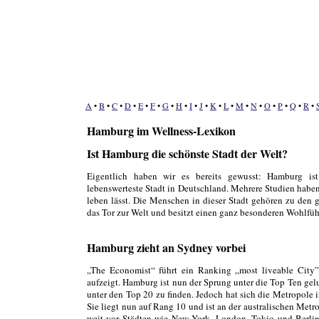
A
•
B
•
C
•
D
•
E
•
F
•
G
•
H
•
I
•
J
•
K
•
L
•
M
•
N
•
O
•
P
•
Q
•
R
•
Hamburg im Wellness-Lexikon
Ist Hamburg die schönste Stadt der Welt?
Eigentlich haben wir es bereits gewusst: Hamburg is
lebenswerteste Stadt in Deutschland. Mehrere Studien haben 
leben lässt. Die Menschen in dieser Stadt gehören zu den 
das Tor zur Welt und besitzt einen ganz besonderen Wohlfühlf
Hamburg zieht an Sydney vorbei
„The Economist“ führt ein Ranking „most liveable City”,
aufzeigt. Hamburg ist nun der Sprung unter die Top Ten ge
unter den Top 20 zu finden. Jedoch hat sich die Metropole
Sie liegt nun auf Rang 10 und ist an der australischen Metr
weit vor Städten wie New York, London, Tokio und Berlin.