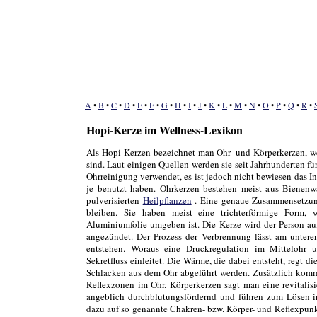
A
•
B
•
C
•
D
•
E
•
F
•
G
•
H
•
I
•
J
•
K
•
L
•
M
•
N
•
O
•
P
•
Q
•
R
•
Hopi-Kerze im Wellness-Lexikon
Als Hopi-Kerzen bezeichnet man Ohr- und Körperkerzen, w
sind. Laut einigen Quellen werden sie seit Jahrhunderten 
Ohrreinigung verwendet, es ist jedoch nicht bewiesen das I
je benutzt haben. Ohrkerzen bestehen meist aus Bienenw
pulverisierten
Heilpflanzen
. Eine genaue Zusammensetzung
bleiben. Sie haben meist eine trichterförmige Form
Aluminiumfolie umgeben ist. Die Kerze wird der Person au
angezündet. Der Prozess der Verbrennung lässt am untere
entstehen. Woraus eine Druckregulation im Mittelohr 
Sekretfluss einleitet. Die Wärme, die dabei entsteht, regt 
Schlacken aus dem Ohr abgeführt werden. Zusätzlich komm
Reflexzonen im Ohr. Körperkerzen sagt man eine revitali
angeblich durchblutungsfördernd und führen zum Lösen i
dazu auf so genannte Chakren- bzw. Körper- und Reflexpun