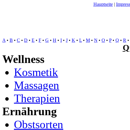
Hauptseite
|
Impres
A
•
B
•
C
•
D
•
E
•
F
•
G
•
H
•
I
•
J
•
K
•
L
•
M
•
N
•
O
•
P
•
Q
•
R
Q
Wellness
Kosmetik
Massagen
Therapien
Ernährung
Obstsorten