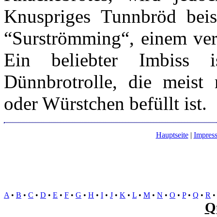
Knuspriges Tunnbröd beisp
“Surströmming“, einem verg
Ein beliebter Imbiss i
Dünnbrotrolle, die meist 
oder Würstchen befüllt ist.
Hauptseite
|
Impres
A
•
B
•
C
•
D
•
E
•
F
•
G
•
H
•
I
•
J
•
K
•
L
•
M
•
N
•
O
•
P
•
Q
•
R
Q