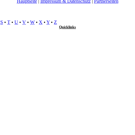
Hauptseite
|
Impressum & Datenschutz
|
Partnerseiten
•
S
•
T
•
U
•
V
•
W
•
X
•
Y
•
Z
Quicklinks