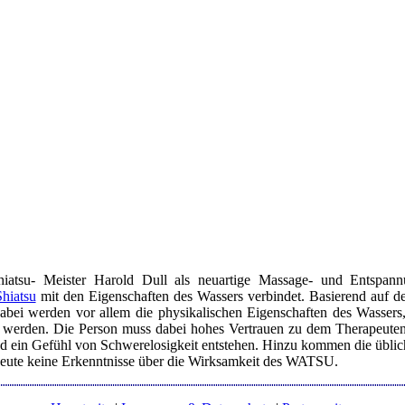
atsu- Meister Harold Dull als neuartige Massage- und Entspannung
Shiatsu
mit den Eigenschaften des Wassers verbindet. Basierend auf d
bei werden vor allem die physikalischen Eigenschaften des Wassers, w
kt werden. Die Person muss dabei hohes Vertrauen zu dem Therapeuten e
nd ein Gefühl von Schwerelosigkeit entstehen. Hinzu kommen die übli
 heute keine Erkenntnisse über die Wirksamkeit des WATSU.