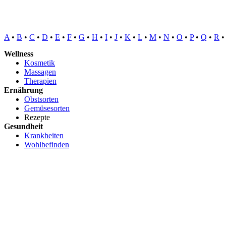
A
•
B
•
C
•
D
•
E
•
F
•
G
•
H
•
I
•
J
•
K
•
L
•
M
•
N
•
O
•
P
•
Q
•
R
Wellness
Kosmetik
Massagen
Therapien
Ernährung
Obstsorten
Gemüsesorten
Rezepte
Gesundheit
Krankheiten
Wohlbefinden