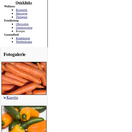
Quicklinks
Wellness
Kosmetik
Massagen
Therapien
Ernährung
Obstsorten
Gemüsesorten
Rezepte
Gesundheit
Krankheiten
Wohlbefinden
Fotogalerie
Karotte