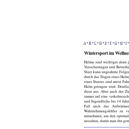
A
•
B
•
C
•
D
•
E
•
F
•
G
•
H
•
I
Wintersport im Wellne
Helme sind wichtiger denn j
Versicherungen und Betreibe
Sturz kann ungeahnte Folgen
durch das Tragen eines Helm
eines Sturzes sind meist Fah
Helm getragen wird. Deutlic
diese aus. Aber auch der Z
immer auf eine verkehrssich
und Jugendliche bis 14 Jahr
Fall auch das Aufwärme
Wahrnehmungsfehler zu ve
mitnehmen, um den optimalen
aussehen, damit man ihn ger