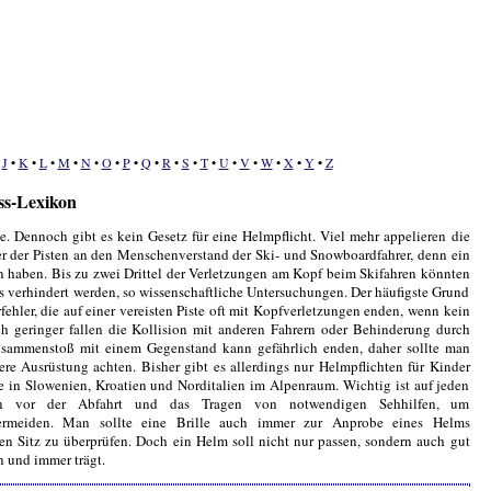
•
J
•
K
•
L
•
M
•
N
•
O
•
P
•
Q
•
R
•
S
•
T
•
U
•
V
•
W
•
X
•
Y
•
Z
ss-Lexikon
e. Dennoch gibt es kein Gesetz für eine Helmpflicht. Viel mehr appelieren die
r der Pisten an den Menschenverstand der Ski- und Snowboardfahrer, denn ein
 haben. Bis zu zwei Drittel der Verletzungen am Kopf beim Skifahren könnten
s verhindert werden, so wissenschaftliche Untersuchungen. Der häufigste Grund
rfehler, die auf einer vereisten Piste oft mit Kopfverletzungen enden, wenn kein
h geringer fallen die Kollision mit anderen Fahrern oder Behinderung durch
usammenstoß mit einem Gegenstand kann gefährlich enden, daher sollte man
ere Ausrüstung achten. Bisher gibt es allerdings nur Helmpflichten für Kinder
e in Slowenien, Kroatien und Norditalien im Alpenraum. Wichtig ist auf jeden
n vor der Abfahrt und das Tragen von notwendigen Sehhilfen, um
rmeiden. Man sollte eine Brille auch immer zur Anprobe eines Helms
 Sitz zu überprüfen. Doch ein Helm soll nicht nur passen, sondern auch gut
n und immer trägt.