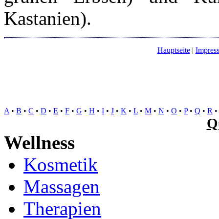
Kastanien).
Hauptseite
|
Impres
A
•
B
•
C
•
D
•
E
•
F
•
G
•
H
•
I
•
J
•
K
•
L
•
M
•
N
•
O
•
P
•
Q
•
R
Q
Wellness
Kosmetik
Massagen
Therapien