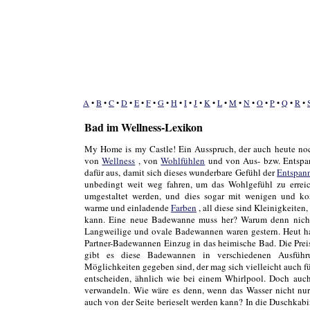
A
•
B
•
C
•
D
•
E
•
F
•
G
•
H
•
I
•
J
•
K
•
L
•
M
•
N
•
O
•
P
•
Q
•
R
•
Bad im Wellness-Lexikon
My Home is my Castle! Ein Ausspruch, der auch heute noch
von
Wellness
, von
Wohlfühlen
und von Aus- bzw. Entspa
dafür aus, damit sich dieses wunderbare Gefühl der
Entspan
unbedingt weit weg fahren, um das Wohlgefühl zu errei
umgestaltet werden, und dies sogar mit wenigen und kos
warme und einladende
Farben
, all diese sind Kleinigkeite
kann. Eine neue Badewanne muss her? Warum denn nicht
Langweilige und ovale Badewannen waren gestern. Heut 
Partner-Badewannen Einzug in das heimische Bad. Die Preis
gibt es diese Badewannen in verschiedenen Ausfü
Möglichkeiten gegeben sind, der mag sich vielleicht auch 
entscheiden, ähnlich wie bei einem Whirlpool. Doch auch
verwandeln. Wie wäre es denn, wenn das Wasser nicht 
auch von der Seite berieselt werden kann? In die Duschkab