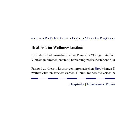
A
•
B
•
C
•
D
•
E
•
F
•
G
•
H
•
I
•
J
•
K
•
L
•
M
•
N
•
O
•
P
•
Q
•
R
•
Bratbrot im Wellness-Lexikon
Brot, das scheibenweise in einer Pfanne in Öl angebraten wi
Vielfalt an Aromen entsteht, beziehungsweise bestehende A
Passend zu diesem knusprigen, aromatischen
Brot
können Kä
weitere Zutaten serviert werden. Hierzu können die verschi
Hauptseite
|
Impressum & Daten