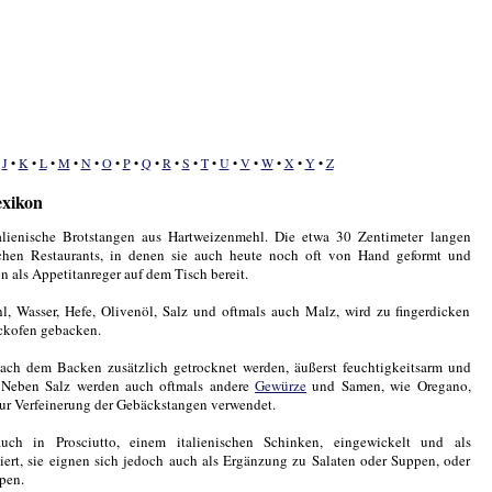
•
J
•
K
•
L
•
M
•
N
•
O
•
P
•
Q
•
R
•
S
•
T
•
U
•
V
•
W
•
X
•
Y
•
Z
exikon
italienische Brotstangen aus Hartweizenmehl. Die etwa 30 Zentimeter langen
schen Restaurants, in denen sie auch heute noch oft von Hand geformt und
 als Appetitanreger auf dem Tisch bereit.
, Wasser, Hefe, Olivenöl, Salz und oftmals auch Malz, wird zu fingerdicken
ckofen gebacken.
nach dem Backen zusätzlich getrocknet werden, äußerst feuchtigkeitsarm und
. Neben Salz werden auch oftmals andere
Gewürze
und Samen, wie Oregano,
 Verfeinerung der Gebäckstangen verwendet.
uch in Prosciutto, einem italienischen Schinken, eingewickelt und als
viert, sie eignen sich jedoch auch als Ergänzung zu Salaten oder Suppen, oder
pen.