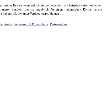
nd unklar. Es existieren jedoch einige Legenden, die beispielsweise von einem
unero“ handeln, der sie angeblich für einen italienischen König namens
n haben soll, der unter Verdauungsproblemen litt.
auptseite
|
Impressum & Datenschutz
|
Partnerseiten