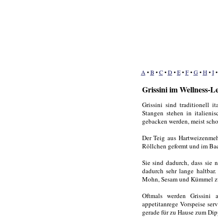
A
•
B
•
C
•
D
•
E
•
F
•
G
•
H
•
I
Grissini im Wellness-L
Grissini sind traditionell 
Stangen stehen in italieni
gebacken werden, meist schon
Der Teig aus Hartweizenmehl
Röllchen geformt und im Ba
Sie sind dadurch, dass sie 
dadurch sehr lange haltbar
Mohn, Sesam und Kümmel zur
Oftmals werden Grissini a
appetitanrege Vorspeise ser
gerade für zu Hause zum Dip