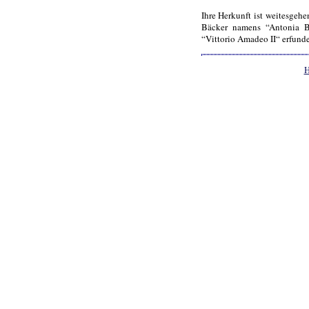
Ihre Herkunft ist weitesgehe
Bäcker namens “Antonia Br
“Vittorio Amadeo II“ erfunde
H