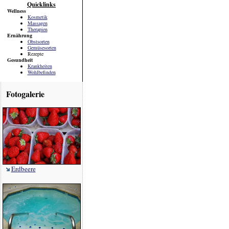
Quicklinks
Wellness
Kosmetik
Massagen
Therapien
Ernährung
Obstsorten
Gemüsesorten
Rezepte
Gesundheit
Krankheiten
Wohlbefinden
Fotogalerie
Erdbeere