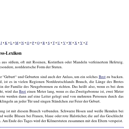
•
J
•
K
•
L
•
M
•
N
•
O
•
P
•
Q
•
R
•
S
•
T
•
U
•
V
•
W
•
X
•
Y
•
Z
ess-Lexikon
 aus süßem, oft mit Rosinen, Korinthen oder Mandeln verfeinertem Hefeteig.
esondere, norddeutsche Form der Stuten.
für “Geburt“ und Geburten sind auch der Anlass, um ein solches
Brot
zu backen.
, ist es in vielen Regionen Norddeutschlands Brauch, die Länge des Brotes
in der Familie des Neugeborenen zu richten. Das heißt also, wenn es bei dem
ht, wird das
Brot
einen Meter lang, wenn es das Zweitgeborene ist, zwei Meter
rote werden dann auf eine Leiter gelegt und von mehreren Personen durch das
 klingeln an jeder Tür und singen Ständchen zur Feier der Geburt.
nung ist mit diesem Brauch verbunden. Schwarze Hosen und weiße Hemden bei
 weiße Blusen bei Frauen, blaue oder rote Halstücher, die auf das Geschlecht
 Am Ende des Tages wird der Kilmerstuten zusammen mit den Eltern verspeist.