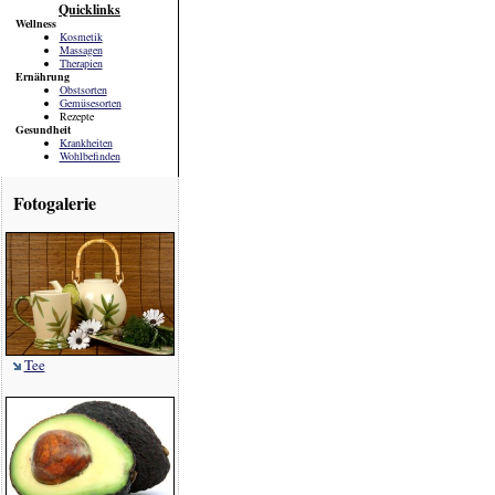
Quicklinks
Wellness
Kosmetik
Massagen
Therapien
Ernährung
Obstsorten
Gemüsesorten
Rezepte
Gesundheit
Krankheiten
Wohlbefinden
Fotogalerie
Tee