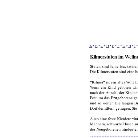
A
•
B
•
C
•
D
•
E
•
F
•
G
•
H
•
I
Kilmerstuten im Welln
Stuten sind feine Backwaren
Die Kilmerstuten sind eine b
“Kilmer“ ist ein altes Wort 
Wenn ein Kind geboren wird
nach der Anzahl der Kinder 
Fest um das Erstgeborene ge
und so weiter. Die langen B
Dorf der Eltern getragen. Sie
Auch eine feste Kleiderord
Männern, schwarze Hosen und
des Neugeborenen hindeuten.