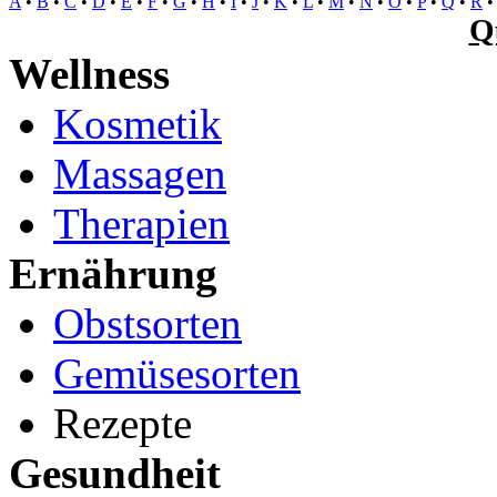
A
•
B
•
C
•
D
•
E
•
F
•
G
•
H
•
I
•
J
•
K
•
L
•
M
•
N
•
O
•
P
•
Q
•
R
Q
Wellness
Kosmetik
Massagen
Therapien
Ernährung
Obstsorten
Gemüsesorten
Rezepte
Gesundheit