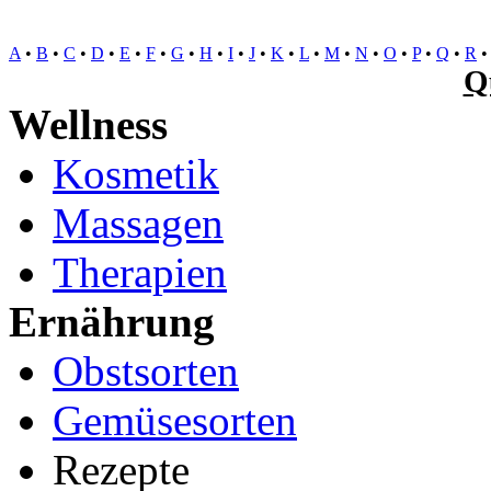
A
•
B
•
C
•
D
•
E
•
F
•
G
•
H
•
I
•
J
•
K
•
L
•
M
•
N
•
O
•
P
•
Q
•
R
Q
Wellness
Kosmetik
Massagen
Therapien
Ernährung
Obstsorten
Gemüsesorten
Rezepte