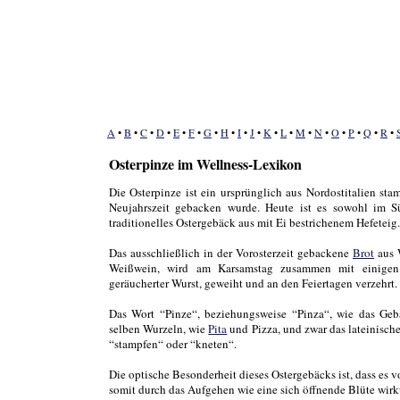
A
•
B
•
C
•
D
•
E
•
F
•
G
•
H
•
I
•
J
•
K
•
L
•
M
•
N
•
O
•
P
•
Q
•
R
•
Osterpinze im Wellness-Lexikon
Die Osterpinze ist ein ursprünglich aus Nordostitalien s
Neujahrszeit gebacken wurde. Heute ist es sowohl im Sü
traditionelles Ostergebäck aus mit Ei bestrichenem Hefeteig.
Das ausschließlich in der Vorosterzeit gebackene
Brot
aus 
Weißwein, wird am Karsamstag zusammen mit einigen 
geräucherter Wurst, geweiht und an den Feiertagen verzehrt.
Das Wort “Pinze“, beziehungsweise “Pinza“, wie das Gebä
selben Wurzeln, wie
Pita
und Pizza, und zwar das lateinische
“stampfen“ oder “kneten“.
Die optische Besonderheit dieses Ostergebäcks ist, dass es 
somit durch das Aufgehen wie eine sich öffnende Blüte wirk