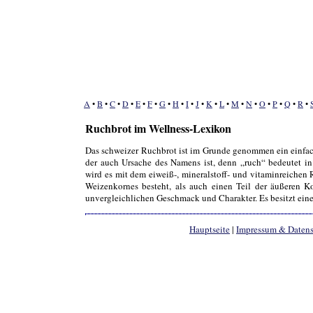
A
•
B
•
C
•
D
•
E
•
F
•
G
•
H
•
I
•
J
•
K
•
L
•
M
•
N
•
O
•
P
•
Q
•
R
•
Ruchbrot im Wellness-Lexikon
Das schweizer Ruchbrot ist im Grunde genommen ein einfac
der auch Ursache des Namens ist, denn „ruch“ bedeutet in
wird es mit dem eiweiß-, mineralstoff- und vitaminreichen
Weizenkornes besteht, als auch einen Teil der äußeren K
unvergleichlichen Geschmack und Charakter. Es besitzt eine
Hauptseite
|
Impressum & Daten