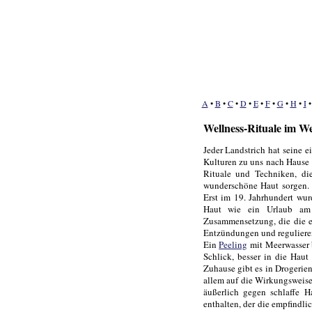
A
•
B
•
C
•
D
•
E
•
F
•
G
•
H
•
I
Wellness-Rituale im We
Jeder Landstrich hat seine 
Kulturen zu uns nach Hause 
Rituale und Techniken, di
wunderschöne Haut sorgen. 
Erst im 19. Jahrhundert wur
Haut wie ein Urlaub am 
Zusammensetzung, die die e
Entzündungen und regulieren
Ein
Peeling
mit Meerwasser b
Schlick, besser in die Haut
Zuhause gibt es in Drogerie
allem auf die Wirkungsweise
äußerlich gegen schlaffe H
enthalten, der die empfindl