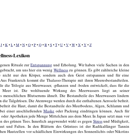
•
J
•
K
•
L
•
M
•
N
•
O
•
P
•
Q
•
R
•
S
•
T
•
U
•
V
•
W
•
X
•
Y
•
Z
llness-Lexikon
eigenen Rituale zur
Entspannung
und Erholung. Wir haben viele Sachen in den
gebracht, um uns hier ein wenig
Wellness
zu gönnen. Es gibt zahlreiche kleine
e nicht nur den Körper, sondern auch den Geist entspannen und für eine
Aus Frankreich kommt die Thalasso-Therapie mit ihren Meeresbestandteilen.
de die Trilogie aus Meerwasser, -pflanzen und -boden entwickelt, dass für die
Meer ist. Die wohltuende Wirkung des Meerwassers liegt an seiner
s menschlichen Blutserums ähnelt. Die Bestandteile des Meerwassers lindern
 die Talgdrüsen. Die Atemwege werden durch die enthaltenen Aerosole befreit.
efreit die Haut, damit die Bestandteile des Meerbodens, Algen, Schlamm und
 bei einer anschließenden
Maske
oder Packung eindringen können. Auch für
n oder Apotheken jede Menge Mittelchen aus dem Meer. In Japan setzt man vor
n des grünen Tees. Innerlich angewendet wirkt es gegen
Stress
und Müdigkeit,
aut und Falten. In den Blättern des Grüntees ist der Radikalfänger Tannin
ichen Hautzellen vor schädlichen Einwirkungen des Sonnenlichts oder Nikotins