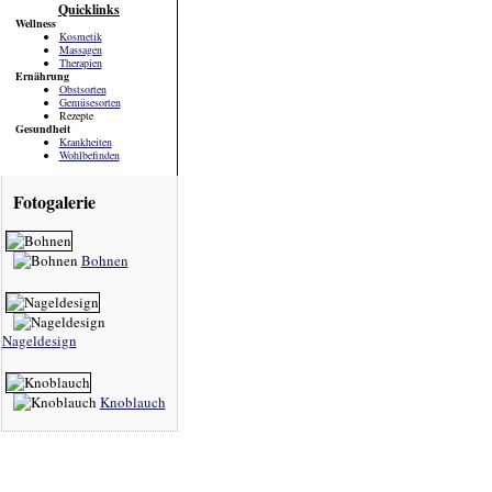
Quicklinks
Wellness
Kosmetik
Massagen
Therapien
Ernährung
Obstsorten
Gemüsesorten
Rezepte
Gesundheit
Krankheiten
Wohlbefinden
Fotogalerie
Bohnen
Nageldesign
Knoblauch