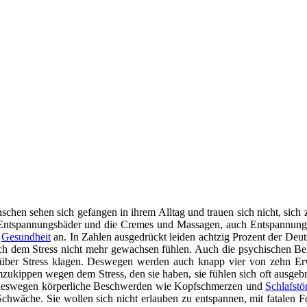
nschen sehen sich gefangen in ihrem Alltag und trauen sich nicht, sich z
e Entspannungsbäder und die Cremes und Massagen, auch Entspannungst
e
Gesundheit
an. In Zahlen ausgedrückt leiden achtzig Prozent der Deuts
h dem Stress nicht mehr gewachsen fühlen. Auch die psychischen Belast
e über Stress klagen. Deswegen werden auch knapp vier von zehn Er
zukippen wegen dem Stress, den sie haben, sie fühlen sich oft ausgebr
 deswegen körperliche Beschwerden wie Kopfschmerzen und
Schlafst
Schwäche. Sie wollen sich nicht erlauben zu entspannen, mit fatalen Fo