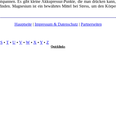
entspannen. Es gibt kleine Akkupressur-Punkte, die man drücken kan
inden. Magnesium ist ein bewährtes Mittel bei Stress, um den Körper
Hauptseite
|
Impressum & Datenschutz
|
Partnerseiten
•
S
•
T
•
U
•
V
•
W
•
X
•
Y
•
Z
Quicklinks