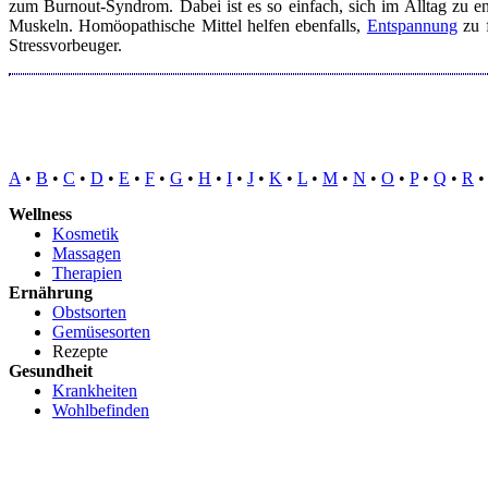
zum Burnout-Syndrom. Dabei ist es so einfach, sich im Alltag zu 
Muskeln. Homöopathische Mittel helfen ebenfalls,
Entspannung
zu f
Stressvorbeuger.
A
•
B
•
C
•
D
•
E
•
F
•
G
•
H
•
I
•
J
•
K
•
L
•
M
•
N
•
O
•
P
•
Q
•
R
Wellness
Kosmetik
Massagen
Therapien
Ernährung
Obstsorten
Gemüsesorten
Rezepte
Gesundheit
Krankheiten
Wohlbefinden