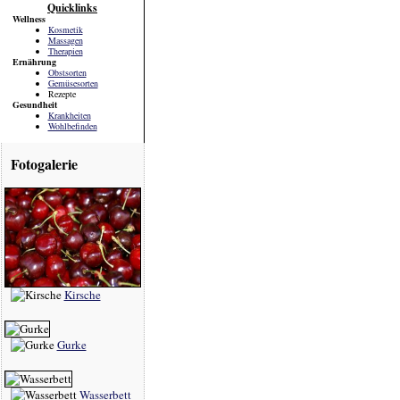
Quicklinks
Wellness
Kosmetik
Massagen
Therapien
Ernährung
Obstsorten
Gemüsesorten
Rezepte
Gesundheit
Krankheiten
Wohlbefinden
Fotogalerie
Kirsche
Gurke
Wasserbett