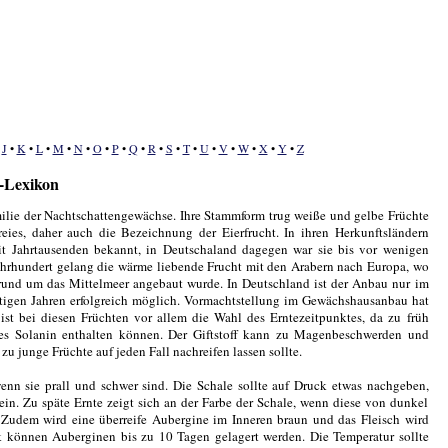
•
J
•
K
•
L
•
M
•
N
•
O
•
P
•
Q
•
R
•
S
•
T
•
U
•
V
•
W
•
X
•
Y
•
Z
-Lexikon
lie der Nachtschattengewächse. Ihre Stammform trug weiße und gelbe Früchte
eies, daher auch die Bezeichnung der Eierfrucht. In ihren Herkunftsländern
eit Jahrtausenden bekannt, in Deutschaland dagegen war sie bis vor wenigen
Jahrhundert gelang die wärme liebende Frucht mit den Arabern nach Europa, wo
rund um das Mittelmeer angebaut wurde. In Deutschland ist der Anbau nur im
tigen Jahren erfolgreich möglich. Vormachtstellung im Gewächshausanbau hat
ist bei diesen Früchten vor allem die Wahl des Erntezeitpunktes, da zu früh
ges Solanin enthalten können. Der Giftstoff kann zu Magenbeschwerden und
zu junge Früchte auf jeden Fall nachreifen lassen sollte.
enn sie prall und schwer sind. Die Schale sollte auf Druck etwas nachgeben,
sein. Zu späte Ernte zeigt sich an der Farbe der Schale, wenn diese von dunkel
. Zudem wird eine überreife Aubergine im Inneren braun und das Fleisch wird
können Auberginen bis zu 10 Tagen gelagert werden. Die Temperatur sollte