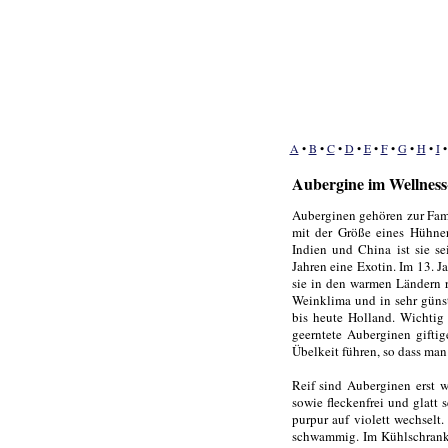
A
•
B
•
C
•
D
•
E
•
F
•
G
•
H
•
I
Aubergine im Wellness
Auberginen gehören zur Fami
mit der Größe eines Hühner
Indien und China ist sie s
Jahren eine Exotin. Im 13. 
sie in den warmen Ländern 
Weinklima und in sehr güns
bis heute Holland. Wichtig 
geerntete Auberginen gifti
Übelkeit führen, so dass man 
Reif sind Auberginen erst w
sowie fleckenfrei und glatt 
purpur auf violett wechselt
schwammig. Im Kühlschrank 