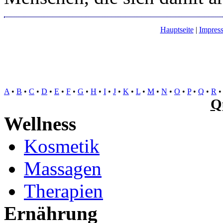
Hauptseite
|
Impres
A
•
B
•
C
•
D
•
E
•
F
•
G
•
H
•
I
•
J
•
K
•
L
•
M
•
N
•
O
•
P
•
Q
•
R
Q
Wellness
Kosmetik
Massagen
Therapien
Ernährung