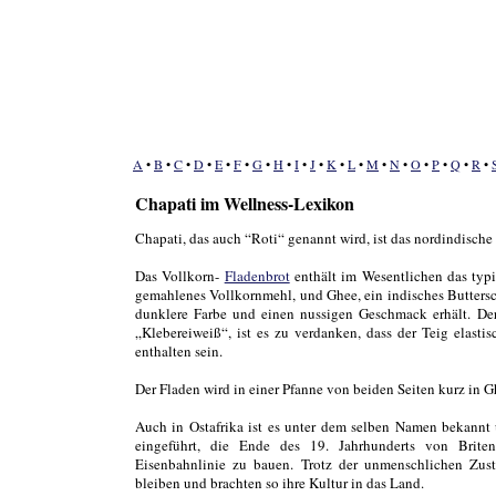
A
•
B
•
C
•
D
•
E
•
F
•
G
•
H
•
I
•
J
•
K
•
L
•
M
•
N
•
O
•
P
•
Q
•
R
•
Chapati im Wellness-Lexikon
Chapati, das auch “Roti“ genannt wird, ist das nordindisch
Das Vollkorn-
Fladenbrot
enthält im Wesentlichen das typis
gemahlenes Vollkornmehl, und Ghee, ein indisches Buttersc
dunklere Farbe und einen nussigen Geschmack erhält. D
„Klebereiweiß“, ist es zu verdanken, dass der Teig elasti
enthalten sein.
Der Fladen wird in einer Pfanne von beiden Seiten kurz in G
Auch in Ostafrika ist es unter dem selben Namen bekannt 
eingeführt, die Ende des 19. Jahrhunderts von Brite
Eisenbahnlinie zu bauen. Trotz der unmenschlichen Zustä
bleiben und brachten so ihre Kultur in das Land.