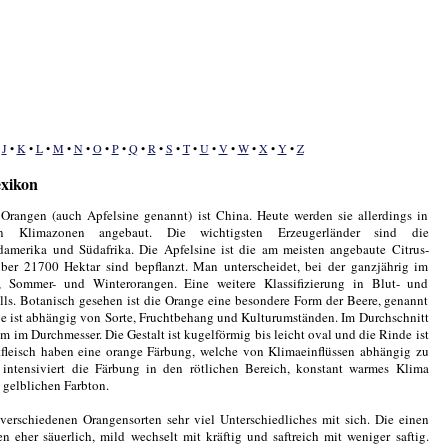
•
J
•
K
•
L
•
M
•
N
•
O
•
P
•
Q
•
R
•
S
•
T
•
U
•
V
•
W
•
X
•
Y
•
Z
exikon
Orangen (auch Apfelsine genannt) ist China. Heute werden sie allerdings in
en Klimazonen angebaut. Die wichtigsten Erzeugerländer sind die
damerika und Südafrika. Die Apfelsine ist die am meisten angebaute Citrus-
über 21700 Hektar sind bepflanzt. Man unterscheidet, bei der ganzjährig im
t, Sommer- und Winterorangen. Eine weitere Klassifizierung in Blut- und
lls. Botanisch gesehen ist die Orange eine besondere Form der Beere, genannt
e ist abhängig von Sorte, Fruchtbehang und Kulturumständen. Im Durchschnitt
cm im Durchmesser. Die Gestalt ist kugelförmig bis leicht oval und die Rinde ist
htfleisch haben eine orange Färbung, welche von Klimaeinflüssen abhängig zu
 intensiviert die Färbung in den rötlichen Bereich, konstant warmes Klima
 gelblichen Farbton.
erschiedenen Orangensorten sehr viel Unterschiedliches mit sich. Die einen
n eher säuerlich, mild wechselt mit kräftig und saftreich mit weniger saftig.