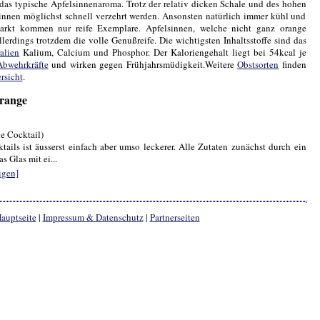
das typische Apfelsinnenaroma. Trotz der relativ dicken Schale und des hohen
sinnen möglichst schnell verzehrt werden. Ansonsten natürlich immer kühl und
arkt kommen nur reife Exemplare. Apfelsinnen, welche nicht ganz orange
allerdings trotzdem die volle Genußreife. Die wichtigsten Inhaltsstoffe sind das
alien
Kalium, Calcium und Phosphor. Der Kaloriengehalt liegt bei 54kcal je
Abwehrkräfte
und wirken gegen Frühjahrsmüdigkeit.Weitere
Obstsorten
finden
rsicht
.
range
e Cocktail)
ails ist äusserst einfach aber umso leckerer. Alle Zutaten zunächst durch ein
s Glas mit ei...
igen]
auptseite
|
Impressum & Datenschutz
|
Partnerseiten