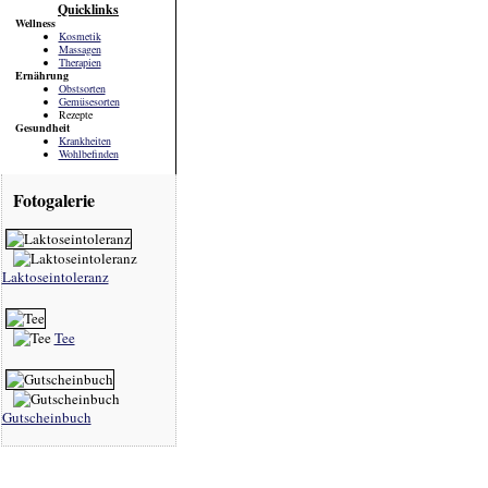
Quicklinks
Wellness
Kosmetik
Massagen
Therapien
Ernährung
Obstsorten
Gemüsesorten
Rezepte
Gesundheit
Krankheiten
Wohlbefinden
Fotogalerie
Laktoseintoleranz
Tee
Gutscheinbuch