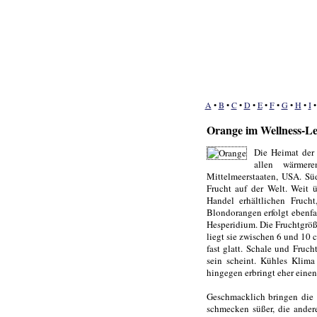
A
•
B
•
C
•
D
•
E
•
F
•
G
•
H
•
I
Orange im Wellness-L
Die Heimat der 
allen wärmer
Mittelmeerstaaten, USA. Sü
Frucht auf der Welt. Weit 
Handel erhältlichen Fruch
Blondorangen erfolgt ebenfa
Hesperidium. Die Fruchtgröß
liegt sie zwischen 6 und 10 
fast glatt. Schale und Fruc
sein scheint. Kühles Klima
hingegen erbringt eher einen
Geschmacklich bringen die v
schmecken süßer, die andere