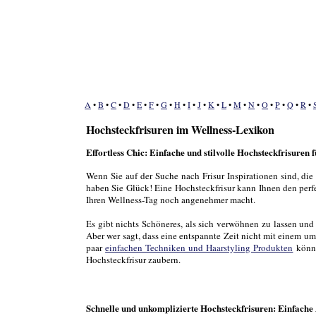
A
•
B
•
C
•
D
•
E
•
F
•
G
•
H
•
I
•
J
•
K
•
L
•
M
•
N
•
O
•
P
•
Q
•
R
•
Hochsteckfrisuren im Wellness-Lexikon
Effortless Chic: Einfache und stilvolle Hochsteckfrisuren 
Wenn Sie auf der Suche nach Frisur Inspirationen sind, die 
haben Sie Glück! Eine Hochsteckfrisur kann Ihnen den perf
Ihren Wellness-Tag noch angenehmer macht.
Es gibt nichts Schöneres, als sich verwöhnen zu lassen un
Aber wer sagt, dass eine entspannte Zeit nicht mit einem 
paar
einfachen Techniken und Haarstyling Produkten
könne
Hochsteckfrisur zaubern.
Schnelle und unkomplizierte Hochsteckfrisuren: Einfache