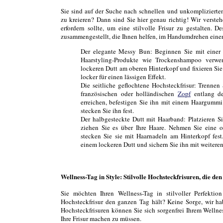
Sie sind auf der Suche nach schnellen und unkompliziert
zu kreieren? Dann sind Sie hier genau richtig! Wir verste
erfordern sollte, um eine stilvolle Frisur zu gestalten. 
zusammengestellt, die Ihnen helfen, im Handumdrehen eine
Der elegante Messy Bun: Beginnen Sie mit einer l
Haarstyling-Produkte wie Trockenshampoo verw
lockeren Dutt am oberen Hinterkopf und fixieren Sie
locker für einen lässigen Effekt.
Die seitliche geflochtene Hochsteckfrisur: Trennen 
französischen oder holländischen
Zopf
entlang d
erreichen, befestigen Sie ihn mit einem Haargumm
stecken Sie ihn fest.
Der halbgesteckte Dutt mit Haarband: Platzieren S
ziehen Sie es über Ihre Haare. Nehmen Sie eine ob
stecken Sie sie mit Haarnadeln am Hinterkopf fest
einem lockeren Dutt und sichern Sie ihn mit weitere
Wellness-Tag in Style: Stilvolle Hochsteckfrisuren, die de
Sie möchten Ihren Wellness-Tag in stilvoller Perfektion
Hochsteckfrisur den ganzen Tag hält? Keine Sorge, wir ha
Hochsteckfrisuren können Sie sich sorgenfrei Ihrem Welln
Ihre Frisur machen zu müssen.