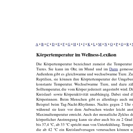
A
•
B
•
C
•
D
•
E
•
F
•
G
•
H
•
I
•
J
•
K
•
L
•
M
•
N
•
O
•
P
•
Q
•
R
•
Körpertemperatur im Wellness-Lexikon
Die Körpertemperatur bezeichnet zumeist die Temperatur
Tieres. Sie kann im Ohr, im Mund und im
Darm
gemessen
Außerdem gibt es gleichwarme und wechselwarme Tiere. Z
Reptilien, sie können ihre Körptertemperatur der Umgebu
konstante Temperatur. Wechselwarme Tiere, und dazu zäh
Solltemperatur, die vom Körper jederzeit angestrebt wird.
Kreislauf- sowie Körperaktivität unabhängig. Dabei sind d
Körperinnere. Beim Menschen gibt es allerdings auch 
Beispiel beim Tag-Nacht-Rhythmus. Nachts gegen 2 Uhr s
während sie kurz vor dem Aufwachen wieder leicht ans
Maximaltemperatur erreicht. Auch der monatliche Zyklus d
körperlicher Anstrengung kann sie aber auch bis zu 2 Grad
bis 37,4 °C, ab 33 °C spricht man von Unterkühlung. Tempe
die ab 42 °C ein Kreislaufversagen verursachen können 