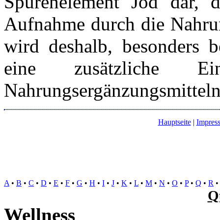
Spurenelement Jod dar, d
Aufnahme durch die Nahrun
wird deshalb, besonders b
eine zusätzliche
Nahrungsergänzungsmitteln
Hauptseite
|
Impres
A
•
B
•
C
•
D
•
E
•
F
•
G
•
H
•
I
•
J
•
K
•
L
•
M
•
N
•
O
•
P
•
Q
•
R
Q
Wellness