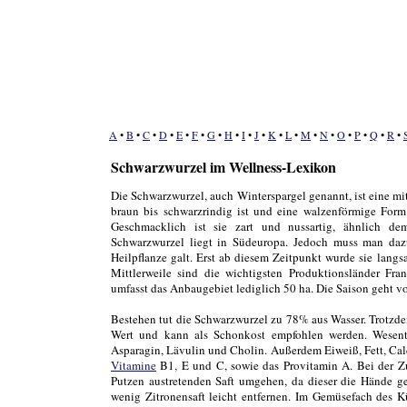
A
•
B
•
C
•
D
•
E
•
F
•
G
•
H
•
I
•
J
•
K
•
L
•
M
•
N
•
O
•
P
•
Q
•
R
•
Schwarzwurzel im Wellness-Lexikon
Die Schwarzwurzel, auch Winterspargel genannt, ist eine mi
braun bis schwarzrindig ist und eine walzenförmige Form 
Geschmacklich ist sie zart und nussartig, ähnlich d
Schwarzwurzel liegt in Südeuropa. Jedoch muss man dazu
Heilpflanze galt. Erst ab diesem Zeitpunkt wurde sie lang
Mittlerweile sind die wichtigsten Produktionsländer Fra
umfasst das Anbaugebiet lediglich 50 ha. Die Saison geht vo
Bestehen tut die Schwarzwurzel zu 78% aus Wasser. Trotzd
Wert und kann als Schonkost empfohlen werden. Wesentli
Asparagin, Lävulin und Cholin. Außerdem Eiweiß, Fett, Cal
Vitamine
B1, E und C, sowie das Provitamin A. Bei der Z
Putzen austretenden Saft umgehen, da dieser die Hände gelb
wenig Zitronensaft leicht entfernen. Im Gemüsefach des 