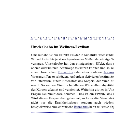
A
•
B
•
C
•
D
•
E
•
F
•
G
•
H
•
I
•
J
•
K
•
L
•
M
•
N
•
O
•
P
•
Q
•
R
•
Umckaloabo im Wellness-Lexikon
Umckaloabo ist ein Extrakt aus der in Südafrika wachsende
Wurzel. Es ist bis jetzt nachgewiesener Maßen der einzige W
versagen. Umckaloabo hat den einzigartigen Effekt, dass 
oberen oder unteren Atemwege festsetzen können und so ke
einer chronischen
Bronchitis
oder einer anderen
Atemwe
Virusangriffen zu schützen. Außerdem aktivieren bestimmte 
von Interferon, einem Botenstoff des Körpers, der Viren f
macht. So werden Viren in befallenen Wirtszellen abgetöte
des Körpers erkannt und vernichtet. Weiterhin gibt es in Um
Enzym Neuraminidase hemmen. Dies ist ein Eiweiß, das di
Wird dieses Enzym aber gehemmt, so kann die Virusinfek
nicht nur die Krankheitsdauer, sondern auch wiede
beispielsweise eine chronische
Bronchitis
kann teilweise ab