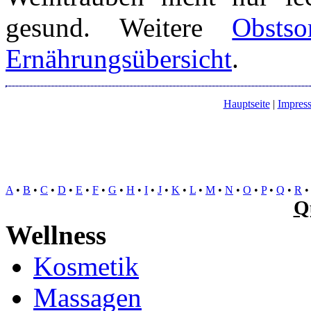
gesund. Weitere
Obstso
Ernährungsübersicht
.
Hauptseite
|
Impres
A
•
B
•
C
•
D
•
E
•
F
•
G
•
H
•
I
•
J
•
K
•
L
•
M
•
N
•
O
•
P
•
Q
•
R
Q
Wellness
Kosmetik
Massagen