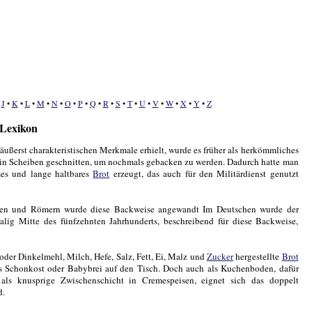
•
J
•
K
•
L
•
M
•
N
•
O
•
P
•
Q
•
R
•
S
•
T
•
U
•
V
•
W
•
X
•
Y
•
Z
-Lexikon
ußerst charakteristischen Merkmale erhielt, wurde es früher als herkömmliches
in Scheiben geschnitten, um nochmals gebacken zu werden. Dadurch hatte man
rmes und lange haltbares
Brot
erzeugt, das auch für den Militärdienst genutzt
hen und Römern wurde diese Backweise angewandt Im Deutschen wurde der
alig Mitte des fünfzehnten Jahrhunderts, beschreibend für diese Backweise,
oder Dinkelmehl, Milch, Hefe, Salz, Fett, Ei, Malz und
Zucker
hergestellte
Brot
s Schonkost oder Babybrei auf den Tisch. Doch auch als Kuchenboden, dafür
 als knusprige Zwischenschicht in Cremespeisen, eignet sich das doppelt
d.