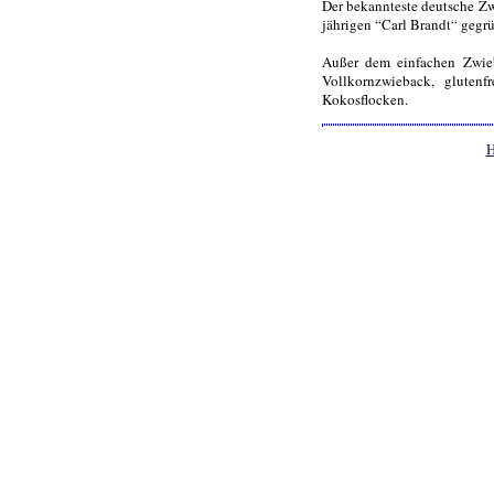
Der bekannteste deutsche Zw
jährigen “Carl Brandt“ gegrü
Außer dem einfachen Zwieb
Vollkornzwieback, gluten
Kokosflocken.
H