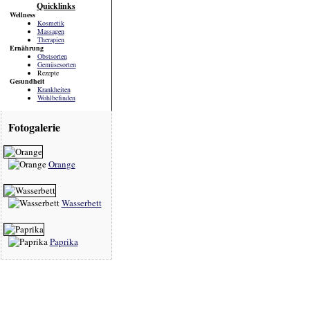
Quicklinks
Wellness
Kosmetik
Massagen
Therapien
Ernährung
Obstsorten
Gemüsesorten
Rezepte
Gesundheit
Krankheiten
Wohlbefinden
Fotogalerie
Orange
Wasserbett
Paprika