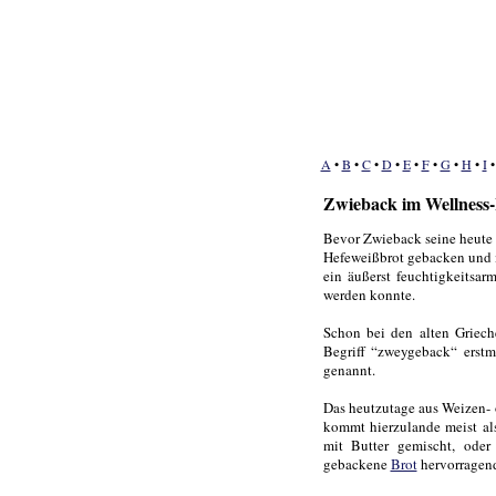
A
•
B
•
C
•
D
•
E
•
F
•
G
•
H
•
I
Zwieback im Wellness
Bevor Zwieback seine heute ä
Hefeweißbrot gebacken und 
ein äußerst feuchtigkeitsa
werden konnte.
Schon bei den alten Griec
Begriff “zweygeback“ erstm
genannt.
Das heutzutage aus Weizen- 
kommt hierzulande meist al
mit Butter gemischt, oder
gebackene
Brot
hervorragen