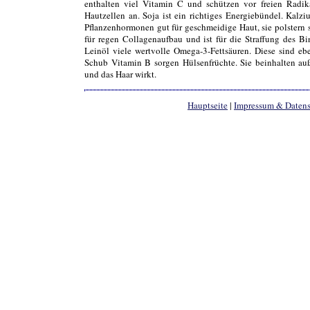
enthalten viel Vitamin C und schützen vor freien Radik
Hautzellen an. Soja ist ein richtiges Energiebündel. Kal
Pflanzenhormonen gut für geschmeidige Haut, sie polstern s
für regen Collagenaufbau und ist für die Straffung des B
Leinöl viele wertvolle Omega-3-Fettsäuren. Diese sind ebe
Schub Vitamin B sorgen Hülsenfrüchte. Sie beinhalten au
und das Haar wirkt.
Hauptseite
|
Impressum & Daten