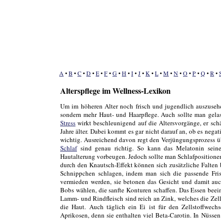
A
•
B
•
C
•
D
•
E
•
F
•
G
•
H
•
I
•
J
•
K
•
L
•
M
•
N
•
O
•
P
•
Q
•
R
•
Alterspflege im Wellness-Lexikon
Um im höheren Alter noch frisch und jugendlich auszuseh
sondern mehr Haut- und Haarpflege. Auch sollte man gela
Stress
wirkt beschleunigend auf die Altersvorgänge, er sch
Jahre älter. Dabei kommt es gar nicht darauf an, ob es negat
wichtig. Ausreichend davon regt den Verjüngungsprozess ü
Schlaf
sind genau richtig. So kann das Melatonin sei
Hautalterung vorbeugen. Jedoch sollte man Schlafpositione
durch den Knautsch-Effekt können sich zusätzliche Falten
Schnippchen schlagen, indem man sich die passende Frisur
vermieden werden, sie betonen das Gesicht und damit auch
Bobs wählen, die sanfte Konturen schaffen. Das Essen beein
Lamm- und Rindfleisch sind reich an Zink, welches die Zellf
die Haut. Auch täglich ein Ei ist für den Zellstoffwech
Aprikosen, denn sie enthalten viel Beta-Carotin. In Nüsse