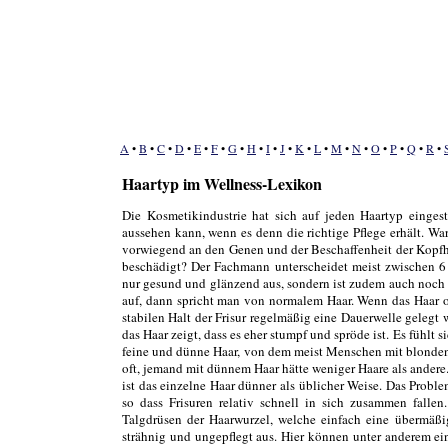
A
•
B
•
C
•
D
•
E
•
F
•
G
•
H
•
I
•
J
•
K
•
L
•
M
•
N
•
O
•
P
•
Q
•
R
•
Haartyp im Wellness-Lexikon
Die Kosmetikindustrie hat sich auf jeden Haartyp eingest
aussehen kann, wenn es denn die richtige Pflege erhält. War
vorwiegend an den Genen und der Beschaffenheit der Kopfhaut
beschädigt? Der Fachmann unterscheidet meist zwischen 6 
nur gesund und glänzend aus, sondern ist zudem auch noch e
auf, dann spricht man von normalem Haar. Wenn das Haar of
stabilen Halt der Frisur regelmäßig eine Dauerwelle gelegt wi
das Haar zeigt, dass es eher stumpf und spröde ist. Es fühlt s
feine und dünne Haar, von dem meist Menschen mit blonden
oft, jemand mit dünnem Haar hätte weniger Haare als andere.
ist das einzelne Haar dünner als üblicher Weise. Das Probl
so dass Frisuren relativ schnell in sich zusammen fallen
Talgdrüsen der Haarwurzel, welche einfach eine übermäßi
strähnig und ungepflegt aus. Hier können unter anderem ei