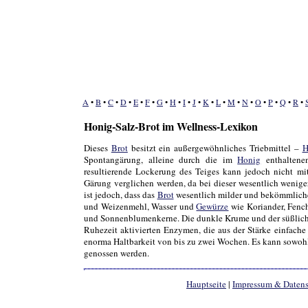
A
•
B
•
C
•
D
•
E
•
F
•
G
•
H
•
I
•
J
•
K
•
L
•
M
•
N
•
O
•
P
•
Q
•
R
•
Honig-Salz-Brot im Wellness-Lexikon
Dieses
Brot
besitzt ein außergewöhnliches Triebmittel –
H
Spontangärung, alleine durch die im
Honig
enthaltene
resultierende Lockerung des Teiges kann jedoch nicht mit
Gärung verglichen werden, da bei dieser wesentlich weniger
ist jedoch, dass das
Brot
wesentlich milder und bekömmliche
und Weizenmehl, Wasser und
Gewürze
wie Koriander, Fenc
und Sonnenblumenkerne. Die dunkle Krume und der süßlich 
Ruhezeit aktivierten Enzymen, die aus der Stärke einfach
enorma Haltbarkeit von bis zu zwei Wochen. Es kann sowohl 
genossen werden.
Hauptseite
|
Impressum & Daten