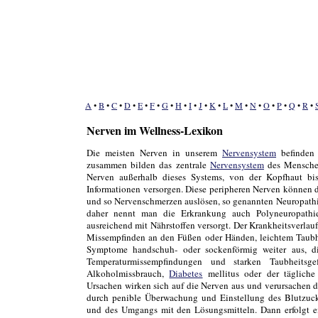
A
•
B
•
C
•
D
•
E
•
F
•
G
•
H
•
I
•
J
•
K
•
L
•
M
•
N
•
O
•
P
•
Q
•
R
•
Nerven im Wellness-Lexikon
Die meisten Nerven in unserem
Nervensystem
befinden
zusammen bilden das zentrale
Nervensystem
des Menschen
Nerven außerhalb dieses Systems, von der Kopfhaut bi
Informationen versorgen. Diese peripheren Nerven können 
und so Nervenschmerzen auslösen, so genannten Neuropathi
daher nennt man die Erkrankung auch Polyneuropathie
ausreichend mit Nährstoffen versorgt. Der Krankheitsverlauf
Missempfinden an den Füßen oder Händen, leichtem Taubhe
Symptome handschuh- oder sockenförmig weiter aus, 
Temperaturmissempfindungen und starken Taubheitsg
Alkoholmissbrauch,
Diabetes
mellitus oder der tägliche
Ursachen wirken sich auf die Nerven aus und verursachen 
durch penible Überwachung und Einstellung des Blutzucke
und des Umgangs mit den Lösungsmitteln. Dann erfolgt e