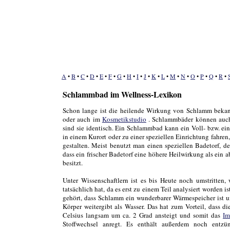
A
•
B
•
C
•
D
•
E
•
F
•
G
•
H
•
I
•
J
•
K
•
L
•
M
•
N
•
O
•
P
•
Q
•
R
•
Schlammbad im Wellness-Lexikon
Schon lange ist die heilende Wirkung von Schlamm bekann
oder auch im
Kosmetikstudio
. Schlammbäder können au
sind sie identisch. Ein Schlammbad kann ein Voll- bzw. ei
in einem Kurort oder zu einer speziellen Einrichtung fahre
gestalten. Meist benutzt man einen speziellen Badetorf, d
dass ein frischer Badetorf eine höhere Heilwirkung als ein 
besitzt.
Unter Wissenschaftlern ist es bis Heute noch umstritte
tatsächlich hat, da es erst zu einem Teil analysiert worden 
gehört, dass Schlamm ein wunderbarer Wärmespeicher ist 
Körper weitergibt als Wasser. Das hat zum Vorteil, dass d
Celsius langsam um ca. 2 Grad ansteigt und somit das
Im
Stoffwechsel anregt. Es enthält außerdem noch entz