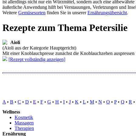
ist allerdings nicht nur ein Würzmittel, sondern auch eine altbewähr
äußerliche Anwendung hilft bei Verstauungen, Verletzungen und Insek
Weitere
Gemüsesorten
finden Sie in unserer
Ernährungsübersicht
.
Rezepte zum Thema Petersilie
Aioli
(Aioli aus der Kategorie Hauptgericht)
Mit einer Knoblauchpresse zunächst die Knoblauchzehen auspressen un
[Rezept vollständig anzeigen]
A
•
B
•
C
•
D
•
E
•
F
•
G
•
H
•
I
•
J
•
K
•
L
•
M
•
N
•
O
•
P
•
Q
•
R
Wellness
Kosmetik
Massagen
Therapien
Ernährung