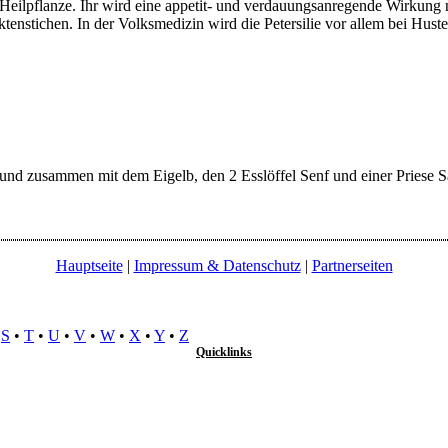
te Heilpflanze. Ihr wird eine appetit- und verdauungsanregende Wirkun
tenstichen. In der Volksmedizin wird die Petersilie vor allem bei Hus
d zusammen mit dem Eigelb, den 2 Esslöffel Senf und einer Priese Sal
Hauptseite
|
Impressum & Datenschutz
|
Partnerseiten
•
S
•
T
•
U
•
V
•
W
•
X
•
Y
•
Z
Quicklinks