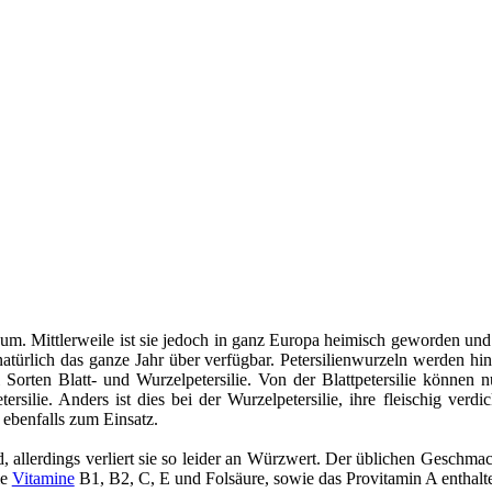
aum. Mittlerweile ist sie jedoch in ganz Europa heimisch geworden un
türlich das ganze Jahr über verfügbar. Petersilienwurzeln werden hin
ten Blatt- und Wurzelpetersilie. Von der Blattpetersilie können nur
tersilie. Anders ist dies bei der Wurzelpetersilie, ihre fleischig v
ebenfalls zum Einsatz.
d, allerdings verliert sie so leider an Würzwert. Der üblichen Geschm
ie
Vitamine
B1, B2, C, E und Folsäure, sowie das Provitamin A enthalten