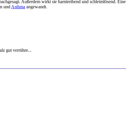
g nachgesagt. Außerdem wirkt sie harntreibend und schleimlösend. Eine
ten und
Asthma
angewandt.
z gut verrühre...