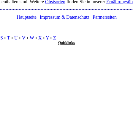
t enthalten sind. Weitere
Obstsorten
finden Sie in unserer
Ernährungsübe
Hauptseite
|
Impressum & Datenschutz
|
Partnerseiten
•
S
•
T
•
U
•
V
•
W
•
X
•
Y
•
Z
Quicklinks