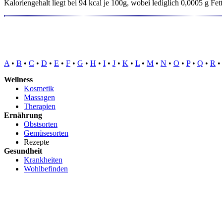
Kaloriengehalt liegt bei 94 kcal je 100g, wobei lediglich 0,0005 g Fet
A
•
B
•
C
•
D
•
E
•
F
•
G
•
H
•
I
•
J
•
K
•
L
•
M
•
N
•
O
•
P
•
Q
•
R
Wellness
Kosmetik
Massagen
Therapien
Ernährung
Obstsorten
Gemüsesorten
Rezepte
Gesundheit
Krankheiten
Wohlbefinden