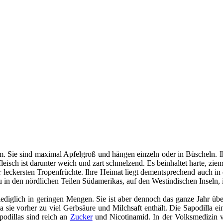
Sie sind maximal Apfelgroß und hängen einzeln oder in Büscheln. Ihre
eisch ist darunter weich und zart schmelzend. Es beinhaltet harte, zie
e der leckersten Tropenfrüchte. Ihre Heimat liegt dementsprechend auch 
bau in den nördlichen Teilen Südamerikas, auf den Westindischen Inseln,
lediglich in geringen Mengen. Sie ist aber dennoch das ganze Jahr übe
da sie vorher zu viel Gerbsäure und Milchsaft enthält. Die Sapodilla 
apodillas sind reich an
Zucker
und Nicotinamid. In der Volksmedizin