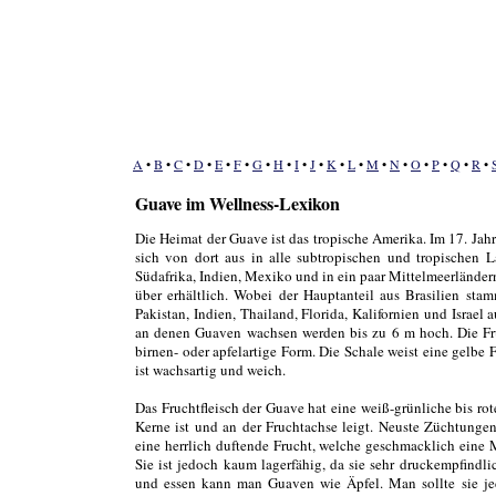
A
•
B
•
C
•
D
•
E
•
F
•
G
•
H
•
I
•
J
•
K
•
L
•
M
•
N
•
O
•
P
•
Q
•
R
•
Guave im Wellness-Lexikon
Die Heimat der Guave ist das tropische Amerika. Im 17. Jahr
sich von dort aus in alle subtropischen und tropischen L
Südafrika, Indien, Mexiko und in ein paar Mittelmeerländern
über erhältlich. Wobei der Hauptanteil aus Brasilien sta
Pakistan, Indien, Thailand, Florida, Kalifornien und Israel
an denen Guaven wachsen werden bis zu 6 m hoch. Die Frü
birnen- oder apfelartige Form. Die Schale weist eine gelbe 
ist wachsartig und weich.
Das Fruchtfleisch der Guave hat eine weiß-grünliche bis rot
Kerne ist und an der Fruchtachse leigt. Neuste Züchtungen
eine herrlich duftende Frucht, welche geschmacklich eine
Sie ist jedoch kaum lagerfähig, da sie sehr druckempfindlich
und essen kann man Guaven wie Äpfel. Man sollte sie je