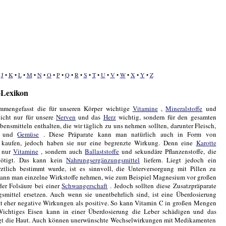
•
J
•
K
•
L
•
M
•
N
•
O
•
P
•
Q
•
R
•
S
•
T
•
U
•
V
•
W
•
X
•
Y
•
Z
s-Lexikon
ammengefasst die für unseren Körper wichtige
Vitamine
,
Mineralstoffe
und
nicht nur für unsere
Nerven
und das
Herz
wichtig, sondern für den gesamten
ebensmitteln enthalten, die wir täglich zu uns nehmen sollten, darunter Fleisch,
t und
Gemüse
. Diese Präparate kann man natürlich auch in Form von
 kaufen, jedoch haben sie nur eine begrenzte Wirkung. Denn eine
Karotte
t nur
Vitamine
, sondern auch
Ballaststoffe
und sekundäre Pflanzenstoffe, die
nötigt. Das kann kein
Nahrungsergänzungsmittel
liefern. Liegt jedoch ein
rztlich bestimmt wurde, ist es sinnvoll, die Unterversorgung mit Pillen zu
kann man einzelne Wirkstoffe nehmen, wie zum Beispiel Magnesium vor großen
der Folsäure bei einer
Schwangerschaft
. Jedoch sollten diese Zusatzpräparate
smittel ersetzen. Auch wenn sie unentbehrlich sind, ist eine Überdosierung
at eher negative Wirkungen als positive. So kann Vitamin C in großen Mengen
 Wichtiges Eisen kann in einer Überdosierung die Leber schädigen und das
igt die Haut. Auch können unerwünschte Wechselwirkungen mit Medikamenten