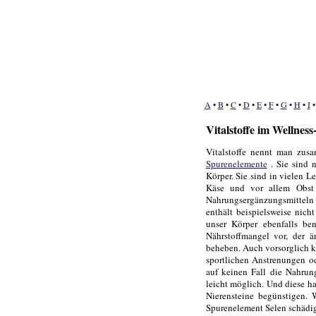
A
•
B
•
C
•
D
•
E
•
F
•
G
•
H
•
I
Vitalstoffe im Wellnes
Vitalstoffe nennt man zus
Spurenelemente
. Sie sind 
Körper. Sie sind in vielen L
Käse und vor allem Obs
Nahrungsergänzungsmitteln
enthält beispielsweise nich
unser Körper ebenfalls be
Nährstoffmangel vor, der ä
beheben. Auch vorsorglich 
sportlichen Anstrenungen o
auf keinen Fall die Nahrung
leicht möglich. Und diese h
Nierensteine begünstigen.
Spurenelement Selen schäd