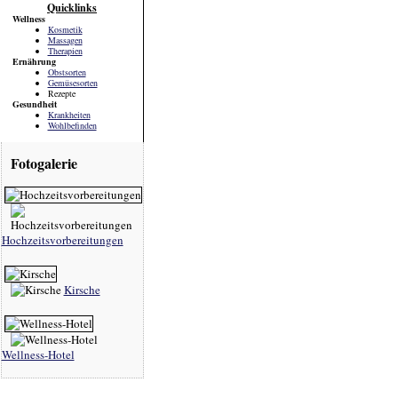
Quicklinks
Wellness
Kosmetik
Massagen
Therapien
Ernährung
Obstsorten
Gemüsesorten
Rezepte
Gesundheit
Krankheiten
Wohlbefinden
Fotogalerie
Hochzeitsvorbereitungen
Kirsche
Wellness-Hotel